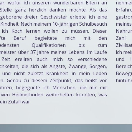
ar, wofür ich unseren wunderbaren Eltern an
nehmen
 Stelle ganz herzlich danken möchte. Als das
Erfah
 geborene dreier Geschwister erlebte ich eine
gastro
Kindheit. Nach meinem 10-jährigen Schulbesuch
meine
 ich Koch lernen wollen zu müssen. Dieser
Nahrun
afte Beruf begleitete mich mit den
Zahl
hiedensten Qualifikationen bis zum
Zivilis
meister über 37 Jahre meines Lebens. Im Laufe
ich mei
 Zeit ereilten auch mich so verschiedene
und I
ichkeiten, die sich als Ängste, Zwänge, Sorgen,
Berei
 und nicht zuletzt Krankheit in mein Leben
Beweg
hen. Genau zu diesem Zeitpunkt, das heißt vor
hinfüh
Jahren, begegnete ich Menschen, die mir mit
ativen Heilmethoden weiterhelfen konnten, was
kein Zufall war