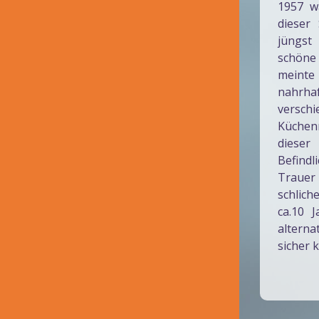
1957 w
dieser
jüngst
schöne 
meinte
nahrh
versc
Küchen
dieser
Befindl
Trauer
schlic
ca.10 
altern
sicher 